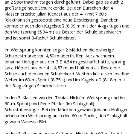
an 2 Sportnachmittagen durchgeführt. Dabei gab es auch 2
großartige neue Schulrekorde. Bei den Burschen der 4.
Klassen erzielte Julian Kienast aus der 4 K mit 7,60 s
(elektronisch gestoppt!) eine neue Bestleistung. Daneben
konnte er auch den Kugelstoß (8,99 m mit der 4-kg-Kugel) und
den Weitsprung (5,34 m) als Bester der Schule absolvieren
und ist somit 3-facher Schulmeister.
Im Weitsprung konnten sogar 2 Mädchen die bisherige
Schulbestmarke von 4,50 m übertreffen. Kurz nachdem
Johanna Holluger aus der 3 E 4,54 m geschafft hatte, sprang
Lara Höbart aus der 4 L 4,57 m und hält nun als Beste der
Schule auch den neuen Schulrekord. Weiters kürte sich Josefine
Weber im 60-m-Sprint (8,75 s) und im Kugelstoß (8,18 m mit
der 3-kg-Kugel) Schulmeisterin.
In den 3. Klassen wurden Tobias Hick (im Weitsprung und im
60-m-Sprint) und Rene Pfeifer (im Schlagball)
Schulstufensieger. Bei den Mädchen gewann Johanna Holluger
neben dem Weitsprung auch den 60-m-Sprint, den Schlagball
gewann Vanessa Blei.
In den 2. Klassen gewann Katharina Hirsch den 60-m-Sprint