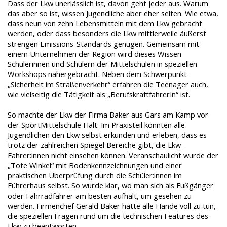
Dass der Lkw unerlässlich ist, davon geht jeder aus. Warum
das aber so ist, wissen Jugendliche aber eher selten. Wie etwa,
dass neun von zehn Lebensmitteln mit dem Lkw gebracht
werden, oder dass besonders die Lkw mittlerweile äußerst
strengen Emissions-Standards genügen. Gemeinsam mit
einem Unternehmen der Region wird dieses Wissen
Schülerinnen und Schülern der Mittelschulen in speziellen
Workshops nähergebracht. Neben dem Schwerpunkt
„Sicherheit im Straßenverkehr“ erfahren die Teenager auch,
wie vielseitig die Tätigkeit als „BerufskraftfahrerIn“ ist.
So machte der Lkw der Firma Baker aus Gars am Kamp vor
der SportMittelschule Halt: Im Praxisteil konnten alle
Jugendlichen den Lkw selbst erkunden und erleben, dass es
trotz der zahlreichen Spiegel Bereiche gibt, die Lkw-
Fahrer:innen nicht einsehen können. Veranschaulicht wurde der
„Tote Winkel“ mit Bodenkennzeichnungen und einer
praktischen Überprüfung durch die Schüler:innen im
Führerhaus selbst. So wurde klar, wo man sich als Fußgänger
oder Fahrradfahrer am besten aufhält, um gesehen zu
werden. Firmenchef Gerald Baker hatte alle Hände voll zu tun,
die speziellen Fragen rund um die technischen Features des
Lkw zu beantworten.