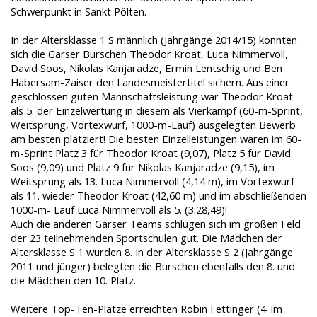
Schwerpunkt in Sankt Pölten.
In der Altersklasse 1 S männlich (Jahrgänge 2014/15) konnten
sich die Garser Burschen Theodor Kroat, Luca Nimmervoll,
David Soos, Nikolas Kanjaradze, Ermin Lentschig und Ben
Habersam-Zaiser den Landesmeistertitel sichern. Aus einer
geschlossen guten Mannschaftsleistung war Theodor Kroat
als 5. der Einzelwertung in diesem als Vierkampf (60-m-Sprint,
Weitsprung, Vortexwurf, 1000-m-Lauf) ausgelegten Bewerb
am besten platziert! Die besten Einzelleistungen waren im 60-
m-Sprint Platz 3 für Theodor Kroat (9,07), Platz 5 für David
Soos (9,09) und Platz 9 für Nikolas Kanjaradze (9,15), im
Weitsprung als 13. Luca Nimmervoll (4,14 m), im Vortexwurf
als 11. wieder Theodor Kroat (42,60 m) und im abschließenden
1000-m- Lauf Luca Nimmervoll als 5. (3:28,49)!
Auch die anderen Garser Teams schlugen sich im großen Feld
der 23 teilnehmenden Sportschulen gut. Die Mädchen der
Altersklasse S 1 wurden 8. In der Altersklasse S 2 (Jahrgänge
2011 und jünger) belegten die Burschen ebenfalls den 8. und
die Mädchen den 10. Platz.
Weitere Top-Ten-Plätze erreichten Robin Fettinger (4. im